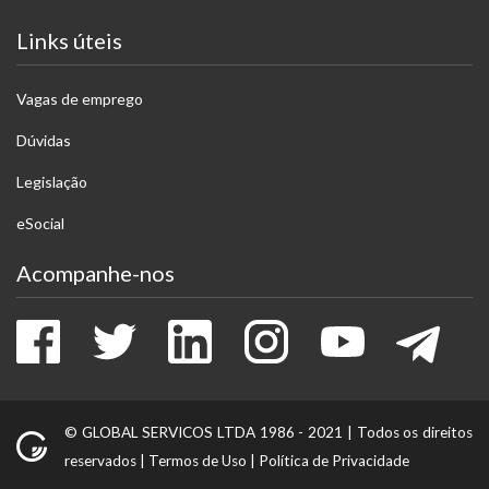
Links úteis
Vagas de emprego
Dúvidas
Legislação
eSocial
Acompanhe-nos
Facebook
Twitter
LinkedIn
Instagram
Youtube
Tele
© GLOBAL SERVICOS LTDA 1986 - 2021 |
Todos os direitos
reservados
|
Termos de Uso
|
Política de Privacidade