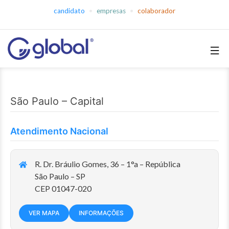
Pular
candidato
empresas
colaborador
para
o
conteúdo
Global
Empregos
São Paulo – Capital
Atendimento Nacional
R. Dr. Bráulio Gomes, 36 – 1°a – República
São Paulo – SP
CEP 01047-020
VER MAPA
INFORMAÇÕES