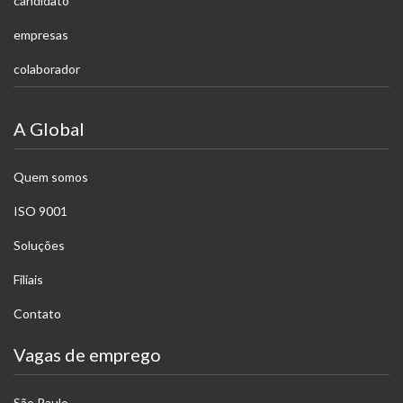
candidato
empresas
colaborador
A Global
Quem somos
ISO 9001
Soluções
Filiais
Contato
Vagas de emprego
São Paulo