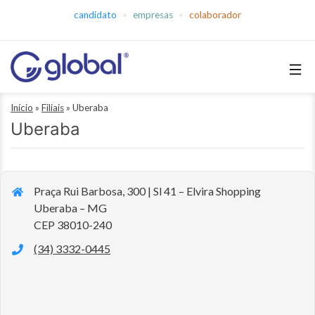
Pular
candidato
empresas
colaborador
para
o
conteúdo
Global
Início
»
Filiais
»
Uberaba
Empregos
Uberaba
Praça Rui Barbosa, 300 | Sl 41 – Elvira Shopping
Uberaba – MG
CEP 38010-240
(34) 3332-0445