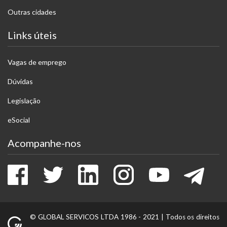
Outras cidades
Links úteis
Vagas de emprego
Dúvidas
Legislação
eSocial
Acompanhe-nos
Facebook
Twitter
LinkedIn
Instagram
Youtube
Tele
© GLOBAL SERVICOS LTDA 1986 - 2021 |
Todos os direitos