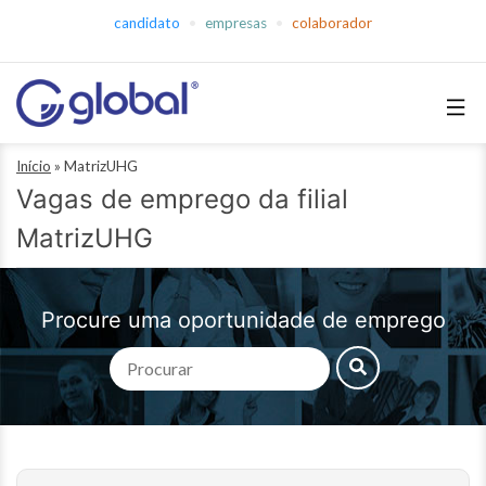
Pular
candidato
empresas
colaborador
para
o
conteúdo
Global
Início
»
MatrizUHG
Empregos
Vagas de emprego da filial
MatrizUHG
Procure uma oportunidade de emprego