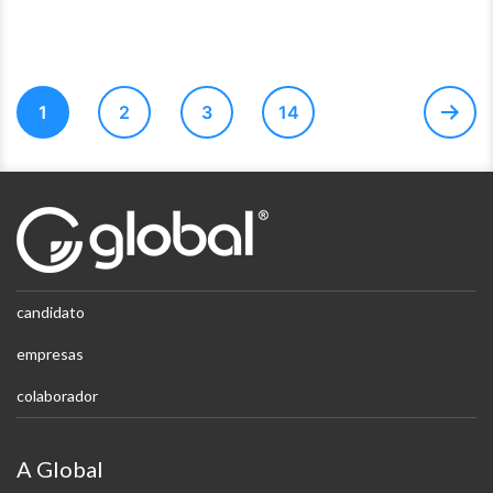
Navegação
1
2
3
14
por
posts
candidato
empresas
colaborador
A Global