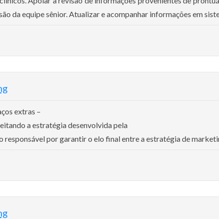
línicos. Apoiar a revisão de informações provenientes de prontu
ão da equipe sênior. Atualizar e acompanhar informações em sistem
ng
aços extras –
speitando a estratégia desenvolvida pela
responsável por garantir o elo final entre a estratégia de marketing
ng