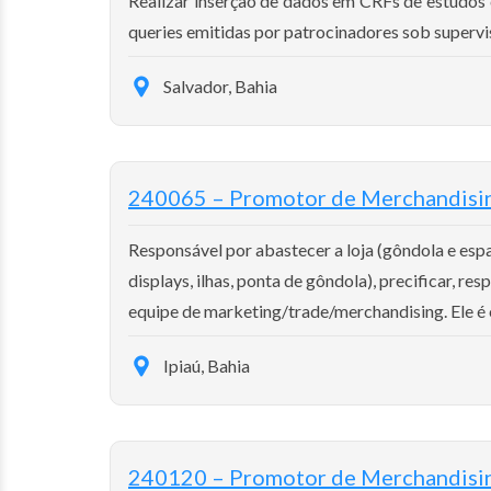
Realizar inserção de dados em CRFs de estudos c
queries emitidas por patrocinadores sob supervis
Salvador, Bahia
240065 – Promotor de Merchandisi
Responsável por abastecer a loja (gôndola e esp
displays, ilhas, ponta de gôndola), precificar, re
equipe de marketing/trade/merchandising. Ele é o 
Ipiaú, Bahia
240120 – Promotor de Merchandisi