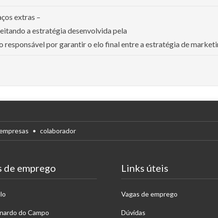
aços extras –
speitando a estratégia desenvolvida pela
responsável por garantir o elo final entre a estratégia de marketing
empresas
colaborador
s de emprego
Links úteis
lo
Vagas de emprego
rnardo do Campo
Dúvidas