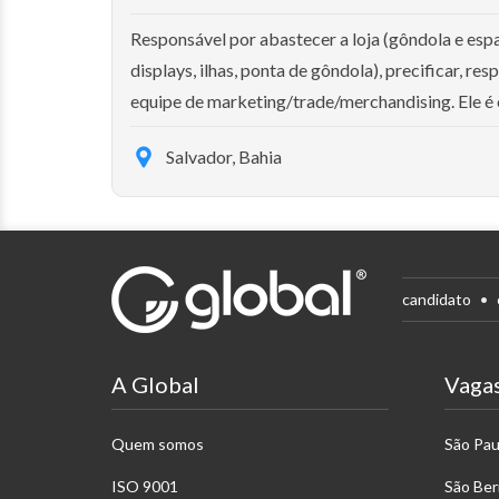
Responsável por abastecer a loja (gôndola e esp
displays, ilhas, ponta de gôndola), precificar, re
equipe de marketing/trade/merchandising. Ele é o 
Salvador, Bahia
candidato
A Global
Vaga
Quem somos
São Pau
ISO 9001
São Be