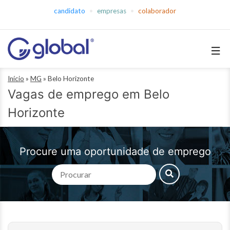
Pular
candidato
empresas
colaborador
para
o
conteúdo
Global
Início
»
MG
»
Belo Horizonte
Empregos
Vagas de emprego em Belo
Horizonte
Procure uma oportunidade de emprego