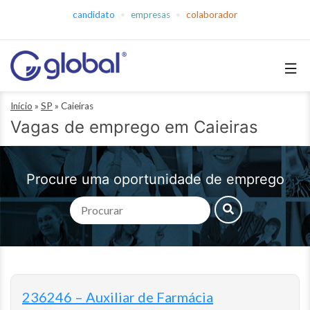
Pular
candidato
empresas
colaborador
para
o
conteúdo
Global
Início
»
SP
»
Caieiras
Empregos
Vagas de emprego em Caieiras
Procure uma oportunidade de emprego
236246 – Auxiliar de Farmácia