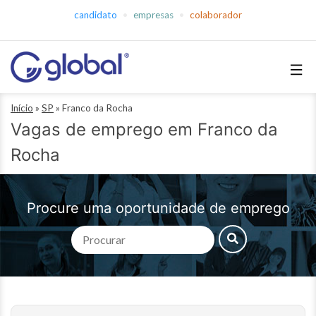
Pular
candidato
empresas
colaborador
para
o
conteúdo
Global
Início
»
SP
»
Franco da Rocha
Empregos
Vagas de emprego em Franco da
Rocha
Procure uma oportunidade de emprego