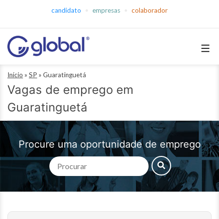
Pular
candidato
empresas
colaborador
para
o
conteúdo
Global
Início
»
SP
»
Guaratinguetá
Empregos
Vagas de emprego em
Guaratinguetá
Procure uma oportunidade de emprego