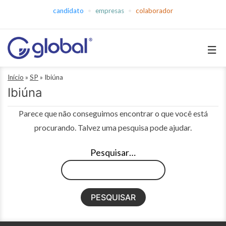
Pular
candidato
empresas
colaborador
para
o
conteúdo
Global
Início
»
SP
»
Ibiúna
Empregos
Ibiúna
Parece que não conseguimos encontrar o que você está
procurando. Talvez uma pesquisa pode ajudar.
Pesquisar…