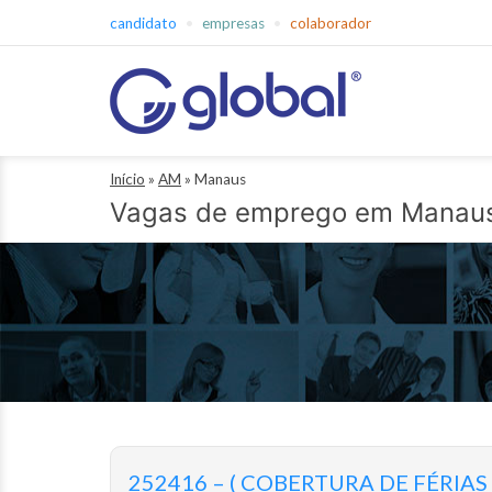
Pular
candidato
empresas
colaborador
para
o
conteúdo
Global
Início
»
AM
»
Manaus
Empregos
Vagas de emprego em Manau
252416 – ( COBERTURA DE FÉRIAS