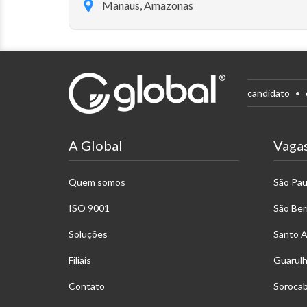
Manaus, Amazonas
candidato
A Global
Vaga
Quem somos
São Pau
ISO 9001
São Be
Soluções
Santo 
Filiais
Guarul
Contato
Soroca