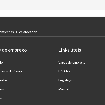
empresas
colaborador
s de emprego
Links úteis
lo
Vagas de emprego
rnardo do Campo
Dúvidas
André
Legislação
hos
eSocial
ba