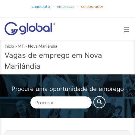
Pular
candidato
empresas
colaborador
para
o
conteúdo
Global
Início
»
MT
»
Nova Marilândia
Empregos
Vagas de emprego em Nova
Marilândia
Procure uma oportunidade de emprego