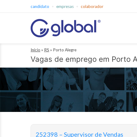
Pular
candidato
empresas
colaborador
para
o
conteúdo
Global
Início
»
RS
»
Porto Alegre
Empregos
Vagas de emprego em Porto A
252398 – Supervisor de Vendas