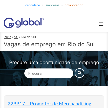
Pular
candidato
empresas
colaborador
para
o
conteúdo
Global
Início
»
SC
»
Rio do Sul
Empregos
Vagas de emprego em Rio do Sul
Procure uma oportunidade de emprego
229917 – Promotor de Merchandising