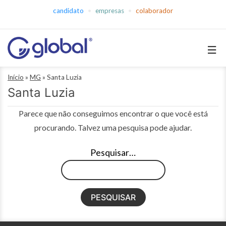
Pular
candidato
empresas
colaborador
para
o
conteúdo
Global
Início
»
MG
»
Santa Luzia
Empregos
Santa Luzia
Parece que não conseguimos encontrar o que você está
procurando. Talvez uma pesquisa pode ajudar.
Pesquisar…