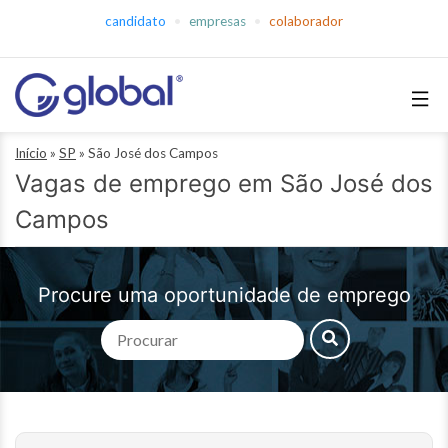
Pular
candidato
empresas
colaborador
para
o
conteúdo
Global
Início
»
SP
»
São José dos Campos
Empregos
Vagas de emprego em São José dos
Campos
Procure uma oportunidade de emprego