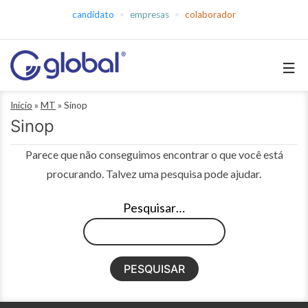
Pular
candidato
empresas
colaborador
para
o
conteúdo
Global
Início
»
MT
»
Sinop
Empregos
Sinop
Parece que não conseguimos encontrar o que você está
procurando. Talvez uma pesquisa pode ajudar.
Pesquisar…