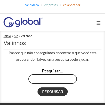
Pular
candidato
empresas
colaborador
para
o
conteúdo
Global
Início
»
SP
»
Valinhos
Empregos
Valinhos
Parece que não conseguimos encontrar o que você está
procurando. Talvez uma pesquisa pode ajudar.
Pesquisar…