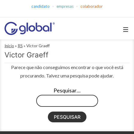
Pular
candidato
empresas
colaborador
para
o
conteúdo
Global
Início
»
RS
»
Victor Graeff
Empregos
Victor Graeff
Parece que não conseguimos encontrar o que você está
procurando. Talvez uma pesquisa pode ajudar.
Pesquisar…