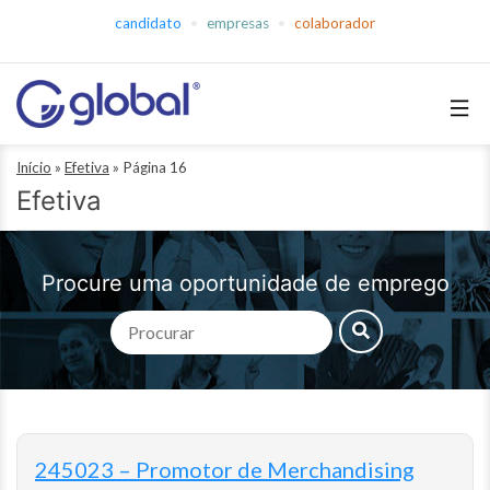
Pular
candidato
empresas
colaborador
para
o
conteúdo
Global
Início
»
Efetiva
»
Página 16
Empregos
Efetiva
Procure uma oportunidade de emprego
245023 – Promotor de Merchandising