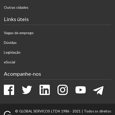
Outras cidades
Links úteis
Vagas de emprego
Dúvidas
Legislação
eSocial
Acompanhe-nos
Facebook
Twitter
LinkedIn
Instagram
Youtube
Tele
© GLOBAL SERVICOS LTDA 1986 - 2021 |
Todos os direitos