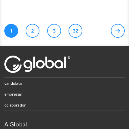
Navegação
1
2
3
32
por
posts
candidato
empresas
colaborador
A Global