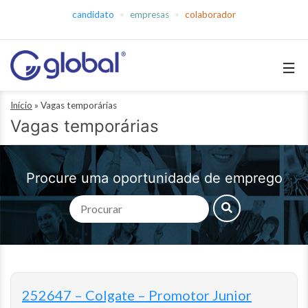
Pular
candidato
empresas
colaborador
para
o
conteúdo
Global
Início
»
Vagas temporárias
Empregos
Vagas temporárias
Procure uma oportunidade de emprego
252647 – Colgate – Promotor Junior