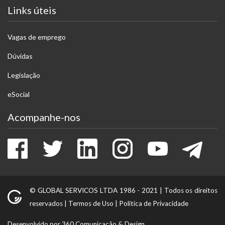
Links úteis
Vagas de emprego
Dúvidas
Legislação
eSocial
Acompanhe-nos
Facebook
Twitter
LinkedIn
Instagram
Youtube
Tele
© GLOBAL SERVICOS LTDA 1986 - 2021 |
Todos os direitos
reservados
|
Termos de Uso
|
Política de Privacidade
Desenvolvido por 360 Comunicação & Design