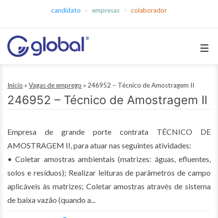
Pular
candidato
empresas
colaborador
para
o
conteúdo
Global
Empregos
Início
»
Vagas de emprego
»
246952 – Técnico de Amostragem II
246952 – Técnico de Amostragem II
Empresa de grande porte contrata TÉCNICO DE
AMOSTRAGEM II, para atuar nas seguintes atividades:
• Coletar amostras ambientais (matrizes: águas, efluentes,
solos e resíduos); Realizar leituras de parâmetros de campo
aplicáveis às matrizes; Coletar amostras através de sistema
de baixa vazão (quando a...