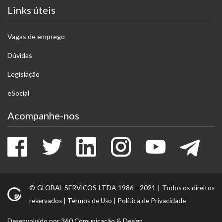
Links úteis
Vagas de emprego
Dúvidas
Legislação
eSocial
Acompanhe-nos
Facebook
Twitter
LinkedIn
Instagram
Youtube
Tele
© GLOBAL SERVICOS LTDA 1986 - 2021 |
Todos os direitos
reservados
|
Termos de Uso
|
Política de Privacidade
Desenvolvido por 360 Comunicação & Design