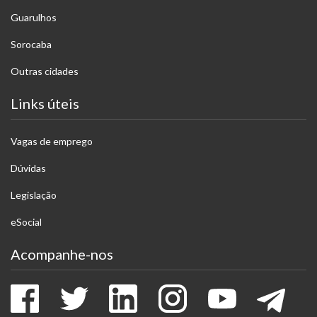
Guarulhos
Sorocaba
Outras cidades
Links úteis
Vagas de emprego
Dúvidas
Legislação
eSocial
Acompanhe-nos
Facebook
Twitter
LinkedIn
Instagram
Youtube
Tele