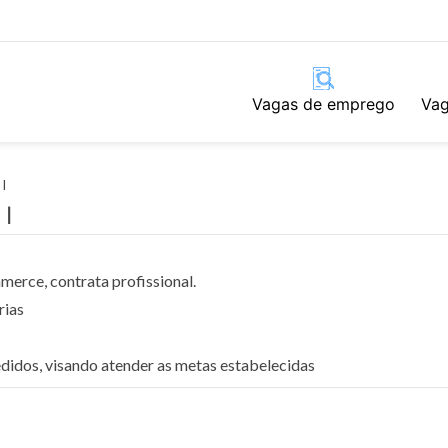
Vagas de emprego
Vag
 I
 I
merce, contrata profissional.
rias
dos, visando atender as metas estabelecidas