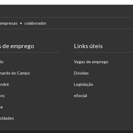
empresas
colaborador
s de emprego
Links úteis
lo
Vagas de emprego
rnardo do Campo
Dúvidas
André
Legislação
hos
eSocial
ba
cidades