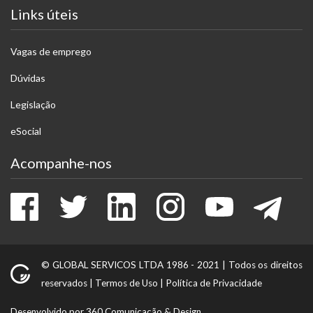
Links úteis
Vagas de emprego
Dúvidas
Legislação
eSocial
Acompanhe-nos
Facebook
Twitter
LinkedIn
Instagram
Youtube
Tele
© GLOBAL SERVICOS LTDA 1986 - 2021 |
Todos os direitos
reservados
|
Termos de Uso
|
Política de Privacidade
Desenvolvido por 360 Comunicação & Design