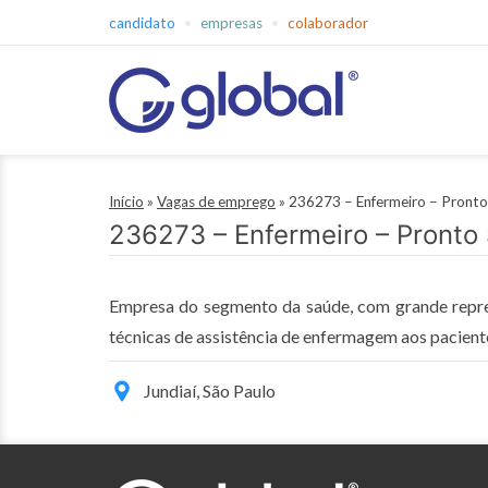
Pular
candidato
empresas
colaborador
para
o
conteúdo
Global
Empregos
Início
»
Vagas de emprego
»
236273 – Enfermeiro – Pronto 
236273 – Enfermeiro – Pronto 
Empresa do segmento da saúde, com grande represe
técnicas de assistência de enfermagem aos paciente
Jundiaí, São Paulo