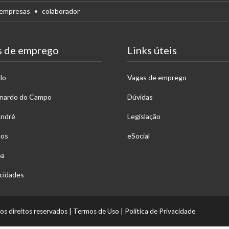
empresas
colaborador
s de emprego
Links úteis
lo
Vagas de emprego
rnardo do Campo
Dúvidas
André
Legislação
hos
eSocial
ba
cidades
os direitos reservados
|
Termos de Uso
|
Política de Privacidade