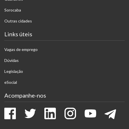
Sorocaba
Outras cidades
Links úteis
Vagas de emprego
Dúvidas
Legislação
eSocial
Acompanhe-nos
Facebook
Twitter
LinkedIn
Instagram
Youtube
Tele