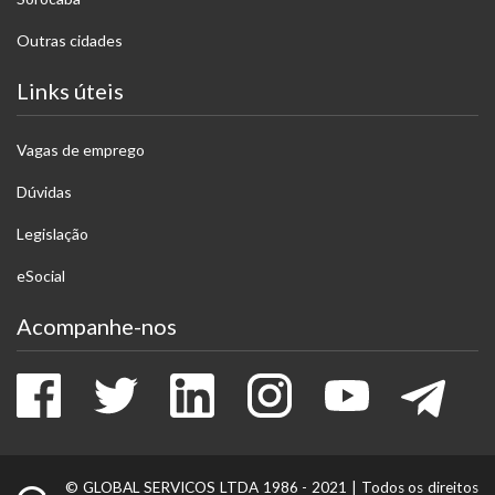
Outras cidades
Links úteis
Vagas de emprego
Dúvidas
Legislação
eSocial
Acompanhe-nos
Facebook
Twitter
LinkedIn
Instagram
Youtube
Tele
© GLOBAL SERVICOS LTDA 1986 - 2021 |
Todos os direitos