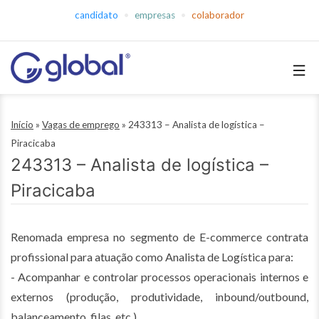
Pular
candidato
empresas
colaborador
para
o
conteúdo
Global
Empregos
Início
»
Vagas de emprego
»
243313 – Analista de logística –
Piracicaba
243313 – Analista de logística –
Piracicaba
Renomada empresa no segmento de E-commerce contrata
profissional para atuação como Analista de Logística para:
- Acompanhar e controlar processos operacionais internos e
externos (produção, produtividade, inbound/outbound,
balanceamento, filas, etc.).