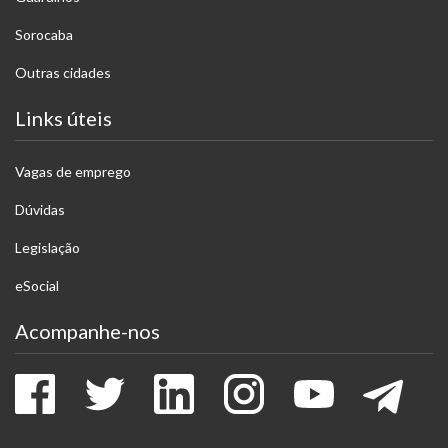
Sorocaba
Outras cidades
Links úteis
Vagas de emprego
Dúvidas
Legislação
eSocial
Acompanhe-nos
Facebook
Twitter
LinkedIn
Instagram
Youtube
Tele