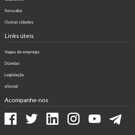
Sorocaba
Outras cidades
Links úteis
Vagas de emprego
Dúvidas
Legislação
eSocial
Acompanhe-nos
Facebook
Twitter
LinkedIn
Instagram
Youtube
Tele