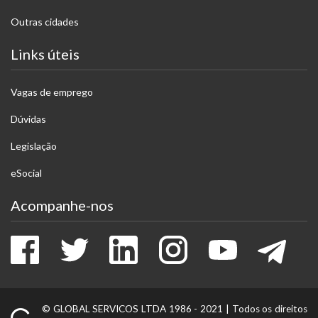
Outras cidades
Links úteis
Vagas de emprego
Dúvidas
Legislação
eSocial
Acompanhe-nos
Facebook
Twitter
LinkedIn
Instagram
Youtube
Tele
© GLOBAL SERVICOS LTDA 1986 - 2021 |
Todos os direitos