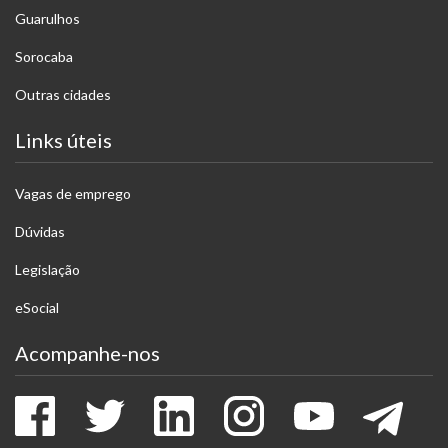
Guarulhos
Sorocaba
Outras cidades
Links úteis
Vagas de emprego
Dúvidas
Legislação
eSocial
Acompanhe-nos
Facebook
Twitter
LinkedIn
Instagram
Youtube
Tele