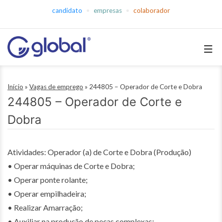
Pular
candidato
empresas
colaborador
para
o
conteúdo
Global
Empregos
Início
»
Vagas de emprego
»
244805 – Operador de Corte e Dobra
244805 – Operador de Corte e
Dobra
Atividades: Operador (a) de Corte e Dobra (Produção)
• Operar máquinas de Corte e Dobra;
• Operar ponte rolante;
• Operar empilhadeira;
• Realizar Amarração;
• Auxiliar na produção de peças complexas;