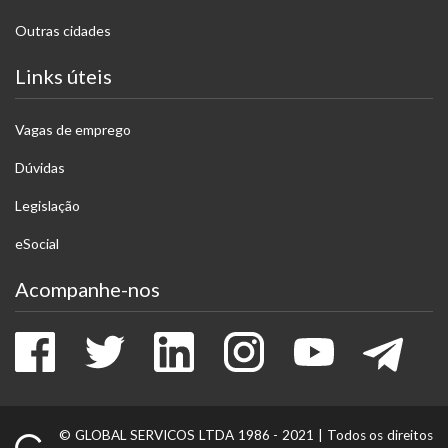
Outras cidades
Links úteis
Vagas de emprego
Dúvidas
Legislação
eSocial
Acompanhe-nos
Facebook
Twitter
LinkedIn
Instagram
Youtube
Tele
© GLOBAL SERVICOS LTDA 1986 - 2021 |
Todos os direitos