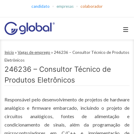
Pular
candidato
empresas
colaborador
para
o
conteúdo
Global
Empregos
Início
»
Vagas de emprego
»
246236 – Consultor Técnico de Produtos
Eletrônicos
246236 – Consultor Técnico de
Produtos Eletrônicos
Responsável pelo desenvolvimento de projetos de hardware
analógico e firmware embarcado, incluindo o projeto de
circuitos analógicos, fontes de alimentação e
condicionamento de sinais, além da programação de
microcontroladores em C/C++ e implementação de