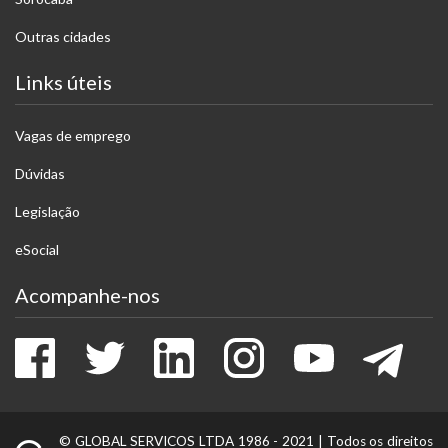
Outras cidades
Links úteis
Vagas de emprego
Dúvidas
Legislação
eSocial
Acompanhe-nos
Facebook
Twitter
LinkedIn
Instagram
Youtube
Tele
© GLOBAL SERVICOS LTDA 1986 - 2021 |
Todos os direitos