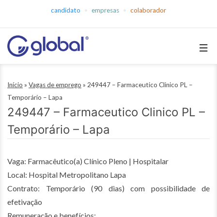
Pular
candidato
empresas
colaborador
para
o
conteúdo
Global
Empregos
Início
»
Vagas de emprego
»
249447 – Farmaceutico Clinico PL –
Temporário – Lapa
249447 – Farmaceutico Clinico PL –
Temporário – Lapa
Vaga: Farmacêutico(a) Clínico Pleno | Hospitalar
Local: Hospital Metropolitano Lapa
Contrato: Temporário (90 dias) com possibilidade de
efetivação
Remuneração e benefícios: