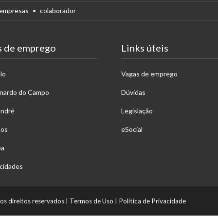
empresas
colaborador
s de emprego
Links úteis
lo
Vagas de emprego
rnardo do Campo
Dúvidas
André
Legislação
hos
eSocial
ba
cidades
os direitos reservados
|
Termos de Uso
|
Política de Privacidade