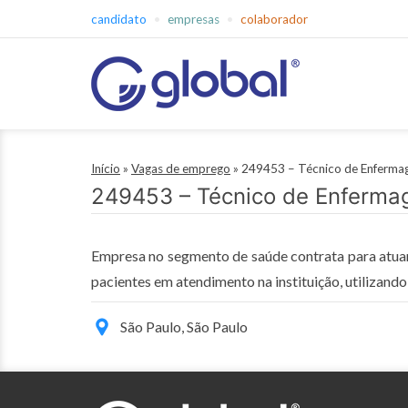
Pular
candidato
empresas
colaborador
para
o
conteúdo
Global
Empregos
Início
»
Vagas de emprego
»
249453 – Técnico de Enfermag
249453 – Técnico de Enfermage
Empresa no segmento de saúde contrata para atuar 
pacientes em atendimento na instituição, utilizand
São Paulo, São Paulo