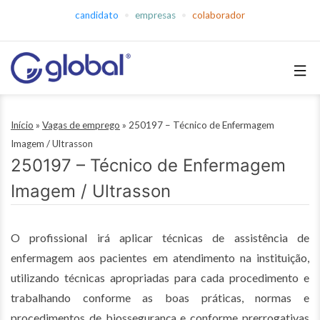
Pular
candidato
empresas
colaborador
para
o
conteúdo
Global
Empregos
Início
»
Vagas de emprego
»
250197 – Técnico de Enfermagem
Imagem / Ultrasson
250197 – Técnico de Enfermagem
Imagem / Ultrasson
O profissional irá aplicar técnicas de assistência de
enfermagem aos pacientes em atendimento na instituição,
utilizando técnicas apropriadas para cada procedimento e
trabalhando conforme as boas práticas, normas e
procedimentos de biossegurança e conforme prerrogativas