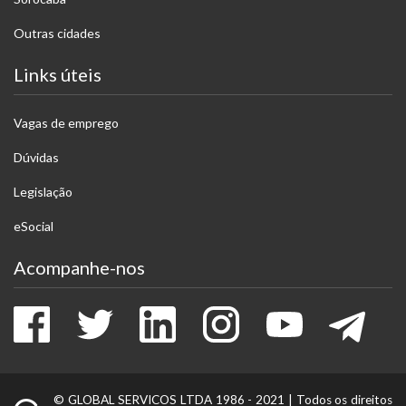
Outras cidades
Links úteis
Vagas de emprego
Dúvidas
Legislação
eSocial
Acompanhe-nos
Facebook
Twitter
LinkedIn
Instagram
Youtube
Tele
© GLOBAL SERVICOS LTDA 1986 - 2021 |
Todos os direitos