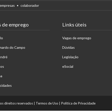
empresas
colaborador
s de emprego
Links úteis
lo
Vagas de emprego
rnardo do Campo
Dúvidas
André
Legislação
hos
eSocial
ba
cidades
os direitos reservados
|
Termos de Uso
|
Política de Privacidade