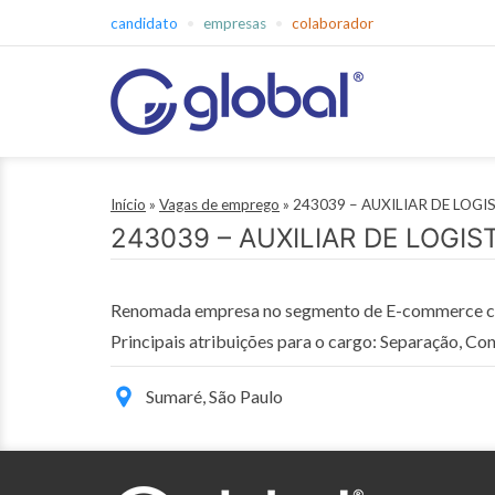
Pular
candidato
empresas
colaborador
para
o
conteúdo
Global
Empregos
Início
»
Vagas de emprego
»
243039 – AUXILIAR DE LOGI
243039 – AUXILIAR DE LOGIS
Renomada empresa no segmento de E-commerce cont
Principais atribuições para o cargo: Separação, 
Sumaré, São Paulo