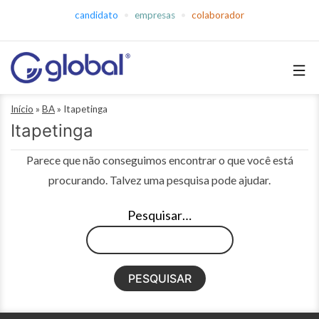
Pular
candidato
empresas
colaborador
para
o
conteúdo
Global
Início
»
BA
»
Itapetinga
Empregos
Itapetinga
Parece que não conseguimos encontrar o que você está
procurando. Talvez uma pesquisa pode ajudar.
Pesquisar…