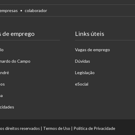
empresas
colaborador
s de emprego
Links úteis
lo
Vagas de emprego
rnardo do Campo
Dúvidas
André
Legislação
hos
eSocial
ba
cidades
os direitos reservados
|
Termos de Uso
|
Política de Privacidade