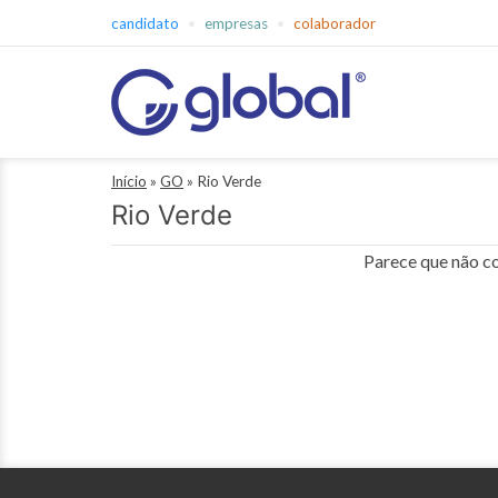
Pular
candidato
empresas
colaborador
para
o
conteúdo
Global
Início
»
GO
»
Rio Verde
Empregos
Rio Verde
Parece que não co